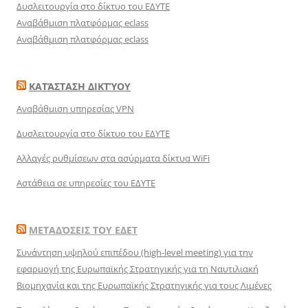
Δυσλειτουργία στο δίκτυο του ΕΔΥΤΕ
Αναβάθμιση πλατφόρμας eclass
Αναβάθμιση πλατφόρμας eclass
ΚΑΤΆΣΤΑΣΗ ΔΙΚΤΎΟΥ
Αναβάθμιση υπηρεσίας VPN
Δυσλειτουργία στο δίκτυο του ΕΔΥΤΕ
Αλλαγές ρυθμίσεων στα ασύρματα δίκτυα WiFi
Αστάθεια σε υπηρεσίες του ΕΔΥΤΕ
ΜΕΤΑΔΌΣΕΙΣ ΤΟΥ ΕΔΕΤ
Συνάντηση υψηλού επιπέδου (high-level meeting) για την
εφαρμογή της Ευρωπαϊκής Στρατηγικής για τη Ναυτιλιακή
Βιομηχανία και της Ευρωπαϊκής Στρατηγικής για τους Λιμένες