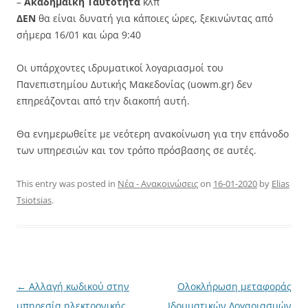
–
Ακαδημαϊκή Ταυτότητα
κλπ
ΔΕΝ
θα είναι δυνατή για κάποιες ώρες, ξεκινώντας από
σήμερα 16/01 και ώρα 9:40
Οι υπάρχοντες ιδρυματικοί λογαριασμοί του
Πανεπιστημίου Δυτικής Μακεδονίας (uowm.gr) δεν
επηρεάζονται από την διακοπή αυτή.
Θα ενημερωθείτε με νεότερη ανακοίνωση για την επάνοδο
των υπηρεσιών και τον τρόπο πρόσβασης σε αυτές.
This entry was posted in
Νέα - Ανακοινώσεις
on
16-01-2020
by
Elias
Tsiotsias
.
Post
←
Αλλαγή κωδικού στην
Ολοκλήρωση μεταφοράς
navigation
υπηρεσία ηλεκτρονικής
Ιδρυματικών Λογαριασμών