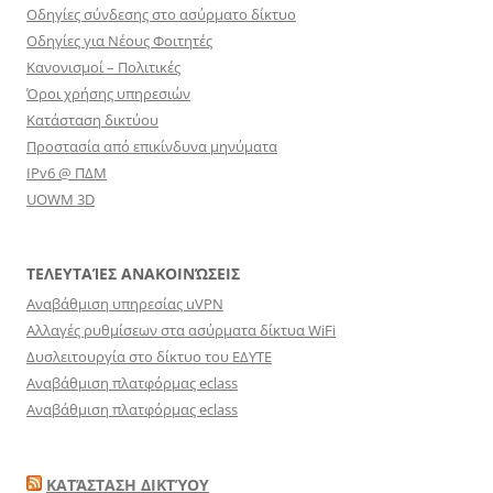
Οδηγίες σύνδεσης στο ασύρματο δίκτυο
Οδηγίες για Νέους Φοιτητές
Κανονισμοί – Πολιτικές
Όροι χρήσης υπηρεσιών
Κατάσταση δικτύου
Προστασία από επικίνδυνα μηνύματα
IPv6 @ ΠΔΜ
UOWM 3D
ΤΕΛΕΥΤΑΊΕΣ ΑΝΑΚΟΙΝΏΣΕΙΣ
Αναβάθμιση υπηρεσίας uVPN
Αλλαγές ρυθμίσεων στα ασύρματα δίκτυα WiFi
Δυσλειτουργία στο δίκτυο του ΕΔΥΤΕ
Αναβάθμιση πλατφόρμας eclass
Αναβάθμιση πλατφόρμας eclass
ΚΑΤΆΣΤΑΣΗ ΔΙΚΤΎΟΥ