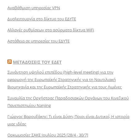
Αναβάθμιση υπηρεσίας VPN
Δυσλειτουργία στο δίκτυο του ΕΔΥΤΕ
Αλλαγές ρυθμίσεων στα ασύρματα δίκτυα WiFi
Αστάθεια σε υπηρεσίες του ΕΔΥΤΕ
ΜΕΤΑΔΌΣΕΙΣ ΤΟΥ ΕΔΕΤ
Συνάντηση υψηλού επιπέδου (high-level meeting) για την
εφαρμογή της Ευρωπαϊκής Στρατηγικής για τη Ναυτιλιακή
Βιομηχανία και της Ευρωπαϊκής Στρατηγικής για τους Λιμένες
Συναυλία της Ορχήστρας Παραδοσιακών Οργάνων του Κινεζικού
Πανεπιστημίου Nanjing
Γιώργος Βαρουξάκης: Τι είναι Δύση; Ποιοι είναι Δυτικοί; Η ιστορία
μιας ιδέας
Ορκωμοσίες ΣΑΚΕ Ιουλίου 2025 [28/4 - 30/7]