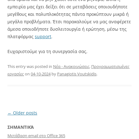
εμπειρία μας έχει δείξει ότι σε μεταβάσεις οποιουδήποτε
μεγέθους και πολυπλοκότητας πάντα προκύπτουν μικρά ή
μεγάλα προβλήματα. Έτσι παρακαλούμε να μας αναφέρετε
άμεσα οποιοδήποτε δυσλειτουργία ή ερώτηση, μέσω της
πλατφόρμας
support
.
Ευχαριστούμε για τη συνεργασία σας.
This entry was posted in
Νέα - Ανακοινώσεις
,
Προγραμματισμένες
εργασίες
on
04-10-2024
by
Panagiotis Voutskidis
.
Post
←
Older posts
navigation
ΣΗΜΑΝΤΙΚΆ
Μετάβαση email στο Office 365