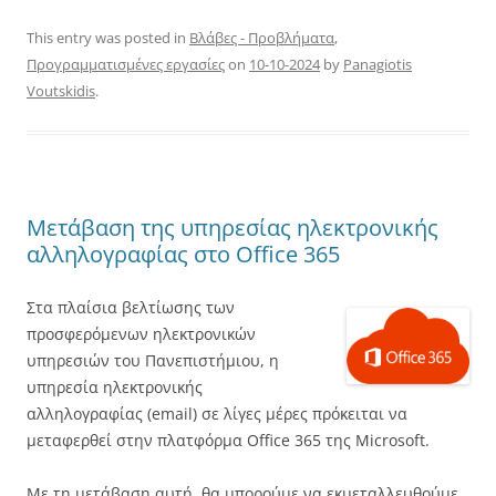
This entry was posted in
Βλάβες - Προβλήματα
,
Προγραμματισμένες εργασίες
on
10-10-2024
by
Panagiotis
Voutskidis
.
Μετάβαση της υπηρεσίας ηλεκτρονικής
αλληλογραφίας στο Office 365
Στα πλαίσια βελτίωσης των
προσφερόμενων ηλεκτρονικών
υπηρεσιών του Πανεπιστήμιου, η
υπηρεσία ηλεκτρονικής
αλληλογραφίας (email) σε λίγες μέρες πρόκειται να
μεταφερθεί στην πλατφόρμα Office 365 της Microsoft.
Με τη μετάβαση αυτή, θα μπορούμε να εκμεταλλευθούμε