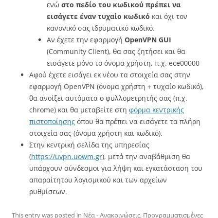
ενώ
στο πεδίο του κωδικού πρέπει να
εισάγετε έναν τυχαίο κωδικό
και όχι τον
κανονικό σας ιδρυματικό κωδικό.
Αν έχετε την εφαρμογή
OpenVPN GUI
(Community Client), θα σας ζητήσει και θα
εισάγετε μόνο το όνομα χρήστη, π.χ. ece00000
Αφού έχετε εισάγει εκ νέου τα στοιχεία σας στην
εφαρμογή OpenVPN (όνομα χρήστη + τυχαίο κωδικό),
θα ανοίξει αυτόματα ο φυλλομετρητής σας (π.χ.
chrome) και θα μεταβείτε στη
φόρμα κεντρικής
πιστοποίησης
όπου θα πρέπει να εισάγετε τα πλήρη
στοιχεία σας (όνομα χρήστη και κωδικό).
Στην κεντρική σελίδα της υπηρεσίας
(
https://uvpn.uowm.gr
), μετά την αναβάθμιση θα
υπάρχουν σύνδεσμοι για λήψη και εγκατάσταση του
απαραίτητου λογισμικού και των αρχείων
ρυθμίσεων.
This entry was posted in
Νέα - Ανακοινώσεις
,
Προγραμματισμένες