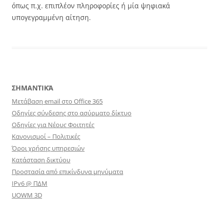
όπως π.χ. επιπλέον πληροφορίες ή μία ψηφιακά
υπογεγραμμένη αίτηση.
ΣΗΜΑΝΤΙΚΆ
Μετάβαση email στο Office 365
Οδηγίες σύνδεσης στο ασύρματο δίκτυο
Οδηγίες για Νέους Φοιτητές
Κανονισμοί – Πολιτικές
Όροι χρήσης υπηρεσιών
Κατάσταση δικτύου
Προστασία από επικίνδυνα μηνύματα
IPv6 @ ΠΔΜ
UOWM 3D