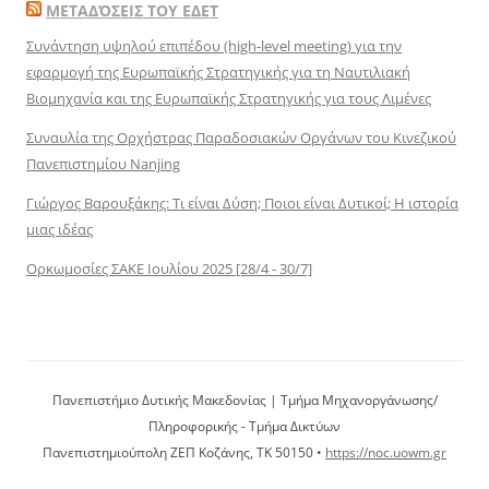
ΜΕΤΑΔΌΣΕΙΣ ΤΟΥ ΕΔΕΤ
Συνάντηση υψηλού επιπέδου (high-level meeting) για την
εφαρμογή της Ευρωπαϊκής Στρατηγικής για τη Ναυτιλιακή
Βιομηχανία και της Ευρωπαϊκής Στρατηγικής για τους Λιμένες
Συναυλία της Ορχήστρας Παραδοσιακών Οργάνων του Κινεζικού
Πανεπιστημίου Nanjing
Γιώργος Βαρουξάκης: Τι είναι Δύση; Ποιοι είναι Δυτικοί; Η ιστορία
μιας ιδέας
Ορκωμοσίες ΣΑΚΕ Ιουλίου 2025 [28/4 - 30/7]
Πανεπιστήμιο Δυτικής Μακεδονίας | Τμήμα Μηχανοργάνωσης/
Πληροφορικής - Τμήμα Δικτύων
Πανεπιστημιούπολη ΖΕΠ Κοζάνης, ΤΚ 50150 •
https://noc.uowm.gr