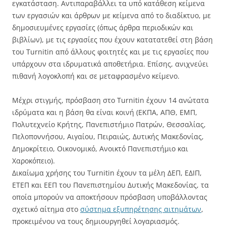
εγκατάσταση. Αντιπαραβάλλει τα υπό κατάθεση κείμενα
των εργασιών και άρθρων με κείμενα από το διαδίκτυο, με
δημοσιευμένες εργασίες (όπως άρθρα περιοδικών και
βιβλίων), με τις εργασίες που έχουν κατατατεθεί στη βάση
του Turnitin από άλλους φοιτητές και με τις εργασίες που
υπάρχουν στα ιδρυματικά αποθετήρια. Επίσης, ανιχνεύει
πιθανή λογοκλοπή και σε μεταφρασμένο κείμενο.
Μέχρι στιγμής, πρόσβαση στο Turnitin έχουν 14 ανώτατα
ιδρύματα και η βάση θα είναι κοινή (ΕΚΠΑ, ΑΠΘ, ΕΜΠ,
Πολυτεχνείο Κρήτης, Πανεπιστήμιο Πατρών, Θεσσαλίας,
Πελοποννήσου, Αιγαίου, Πειραιώς, Δυτικής Μακεδονίας,
Δημοκρίτειο, Οικονομικό, Ανοικτό Πανεπιστήμιο και
Χαροκόπειο).
Δικαίωμα χρήσης του Turnitin έχουν τα μέλη ΔΕΠ, ΕΔΙΠ,
ΕΤΕΠ και ΕΕΠ του Πανεπιστημίου Δυτικής Μακεδονίας, τα
οποία μπορούν να αποκτήσουν πρόσβαση υποβάλλοντας
σχετικό αίτημα στο
σύστημα εξυπηρέτησης αιτημάτων
,
προκειμένου να τους δημιουργηθεί λογαριασμός.