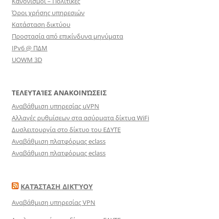
Κανονισμοί – Πολιτικές
Όροι χρήσης υπηρεσιών
Κατάσταση δικτύου
Προστασία από επικίνδυνα μηνύματα
IPv6 @ ΠΔΜ
UOWM 3D
ΤΕΛΕΥΤΑΊΕΣ ΑΝΑΚΟΙΝΏΣΕΙΣ
Αναβάθμιση υπηρεσίας uVPN
Αλλαγές ρυθμίσεων στα ασύρματα δίκτυα WiFi
Δυσλειτουργία στο δίκτυο του ΕΔΥΤΕ
Αναβάθμιση πλατφόρμας eclass
Αναβάθμιση πλατφόρμας eclass
ΚΑΤΆΣΤΑΣΗ ΔΙΚΤΎΟΥ
Αναβάθμιση υπηρεσίας VPN