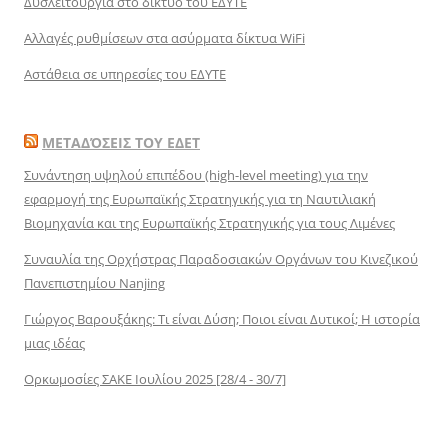
Δυσλειτουργία στο δίκτυο του ΕΔΥΤΕ
Αλλαγές ρυθμίσεων στα ασύρματα δίκτυα WiFi
Αστάθεια σε υπηρεσίες του ΕΔΥΤΕ
ΜΕΤΑΔΌΣΕΙΣ ΤΟΥ ΕΔΕΤ
Συνάντηση υψηλού επιπέδου (high-level meeting) για την
εφαρμογή της Ευρωπαϊκής Στρατηγικής για τη Ναυτιλιακή
Βιομηχανία και της Ευρωπαϊκής Στρατηγικής για τους Λιμένες
Συναυλία της Ορχήστρας Παραδοσιακών Οργάνων του Κινεζικού
Πανεπιστημίου Nanjing
Γιώργος Βαρουξάκης: Τι είναι Δύση; Ποιοι είναι Δυτικοί; Η ιστορία
μιας ιδέας
Ορκωμοσίες ΣΑΚΕ Ιουλίου 2025 [28/4 - 30/7]